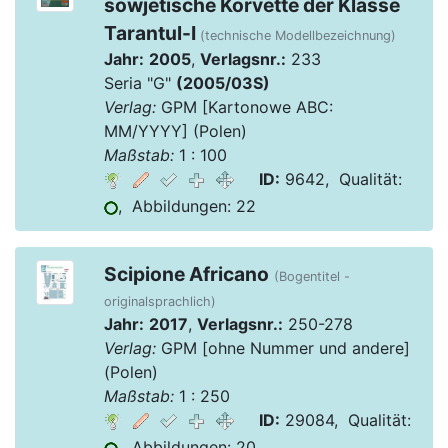
sowjetische Korvette der Klasse
Tarantul-I
(technische Modellbezeichnung)
Jahr:
2005
,
Verlagsnr.:
233
Seria "G"
(2005/03S)
Verlag:
GPM [Kartonowe ABC:
MM/YYYY] (Polen)
Maßstab:
1 : 100
ID:
9642, Qualität:
, Abbildungen: 22
Scipione Africano
(Bogentitel -
originalsprachlich)
Jahr:
2017
,
Verlagsnr.:
250-278
Verlag:
GPM [ohne Nummer und andere]
(Polen)
Maßstab:
1 : 250
ID:
29084, Qualität:
, Abbildungen: 20