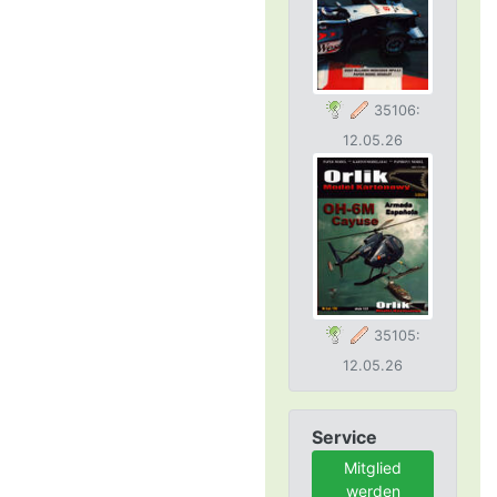
35106:
12.05.26
35105:
12.05.26
Service
Mitglied
werden