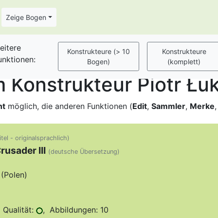
Zeige Bogen
eitere
unktionen:
Konstrukteur Piotr Łuk
ht
möglich, die anderen Funktionen (
Edit
,
Sammler
,
Merke
tel - originalsprachlich)
rusader III
(deutsche Übersetzung)
(Polen)
 Qualität:
, Abbildungen: 10