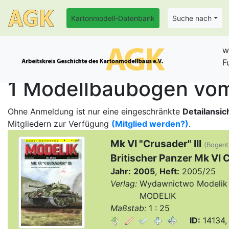
Kartonmodell-Datenbank
Suche nach
w
F
1 Modellbaubogen vom 
Ohne Anmeldung ist nur eine eingeschränkte
Detailansic
Mitgliedern zur Verfügung
(Mitglied werden?)
.
Mk VI "Crusader" III
(Bogenti
Britischer Panzer Mk VI C
Jahr:
2005
,
Heft:
2005/25
Verlag:
Wydawnictwo Modelik 
Verlag:
MODELIK
Maßstab:
1 : 25
ID:
14134,