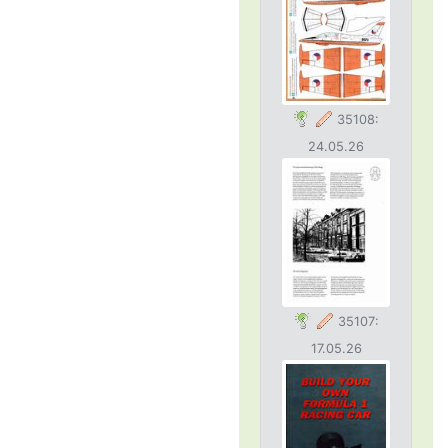
35108:
24.05.26
35107:
17.05.26