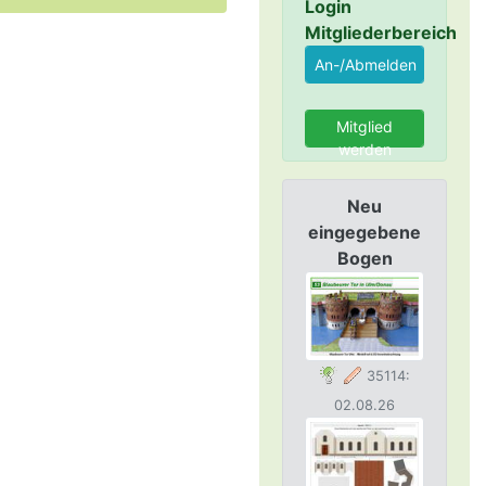
Login
Mitgliederbereich
Mitglied
werden
Neu
eingegebene
Bogen
35114:
02.08.26