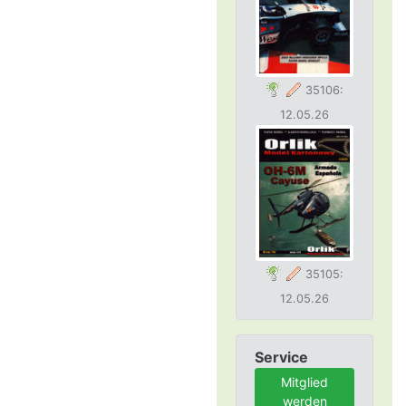
35106:
12.05.26
35105:
12.05.26
Service
Mitglied
werden