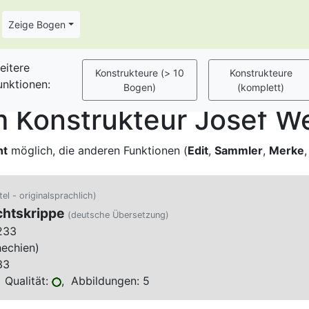
Zeige Bogen
eitere
unktionen:
 Konstrukteur Josef W
ht
möglich, die anderen Funktionen (
Edit
,
Sammler
,
Merke
tel - originalsprachlich)
chtskrippe
(deutsche Übersetzung)
233
hechien)
33
 Qualität:
, Abbildungen: 5