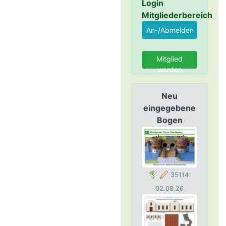
Login
Mitgliederbereich
Mitglied
werden
Neu
eingegebene
Bogen
35114:
02.08.26