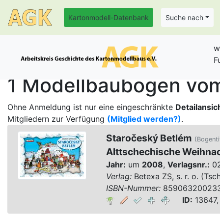
Kartonmodell-Datenbank
Suche nach
w
F
1 Modellbaubogen vom
Ohne Anmeldung ist nur eine eingeschränkte
Detailansic
Mitgliedern zur Verfügung
(Mitglied werden?)
.
Staročeský Betlém
(Bogenti
Alttschechische Weihna
Jahr:
um
2008
,
Verlagsnr.:
0
Verlag:
Betexa ZS, s. r. o. (Tsc
ISBN-Nummer:
85906320023
ID:
13647,