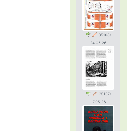
35108:
24.05.26
35107:
17.05.26