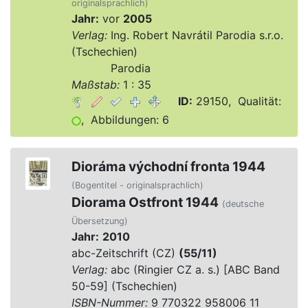
originalsprachlich)
Jahr:
vor
2005
Verlag:
Ing. Robert Navrátil Parodia s.r.o.
(Tschechien)
Verlag:
Parodia
Maßstab:
1 : 35
ID:
29150, Qualität:
, Abbildungen: 6
Dioráma východní fronta 1944
(Bogentitel - originalsprachlich)
Diorama Ostfront 1944
(deutsche
Übersetzung)
Jahr:
2010
abc-Zeitschrift (CZ)
(55/11)
Verlag:
abc (Ringier CZ a. s.) [ABC Band
50-59] (Tschechien)
ISBN-Nummer:
9 770322 958006 11