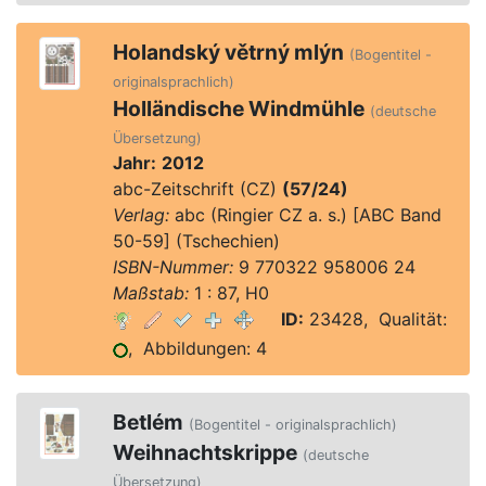
Holandský větrný mlýn
(Bogentitel -
originalsprachlich)
Holländische Windmühle
(deutsche
Übersetzung)
Jahr:
2012
abc-Zeitschrift (CZ)
(57/24)
Verlag:
abc (Ringier CZ a. s.) [ABC Band
50-59] (Tschechien)
ISBN-Nummer:
9 770322 958006 24
Maßstab:
1 : 87, H0
ID:
23428, Qualität:
, Abbildungen: 4
Betlém
(Bogentitel - originalsprachlich)
Weihnachtskrippe
(deutsche
Übersetzung)