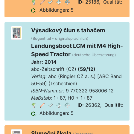
ID:
25186, Qualität:
, Abbildungen: 5
Výsadkový člun s tahačem
(Bogentitel - originalsprachlich)
Landungsboot LCM mit M4 High-
Speed Tractor
(deutsche Übersetzung)
Jahr:
2014
abc-Zeitschrift (CZ)
(59/12)
Verlag:
abc (Ringier CZ a. s.) [ABC Band
50-59] (Tschechien)
ISBN-Nummer:
9 770322 958006 12
Maßstab:
1 : 87, H0 + 1 : 87
ID:
26362, Qualität:
, Abbildungen: 5
Sluneční škola