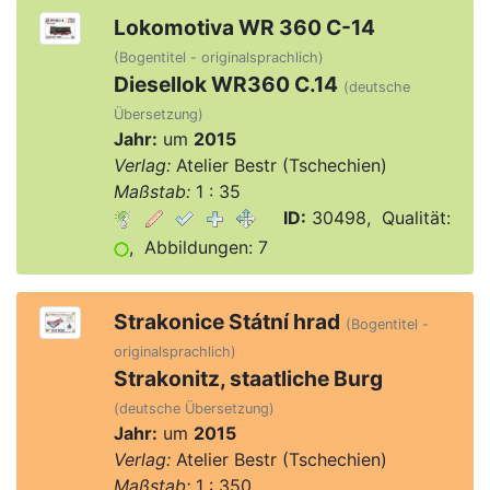
Lokomotiva WR 360 C-14
(Bogentitel - originalsprachlich)
Diesellok WR360 C.14
(deutsche
Übersetzung)
Jahr:
um
2015
Verlag:
Atelier Bestr (Tschechien)
Maßstab:
1 : 35
ID:
30498, Qualität:
, Abbildungen: 7
Strakonice Státní hrad
(Bogentitel -
originalsprachlich)
Strakonitz, staatliche Burg
(deutsche Übersetzung)
Jahr:
um
2015
Verlag:
Atelier Bestr (Tschechien)
Maßstab:
1 : 350