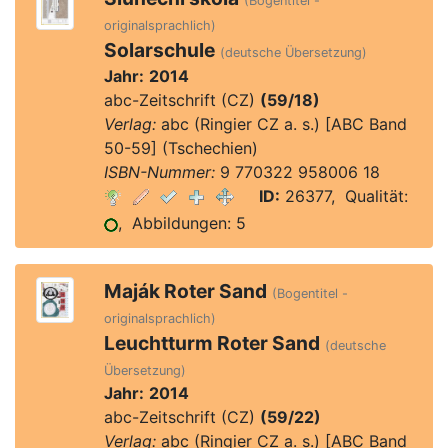
(Bogentitel -
originalsprachlich)
Solarschule
(deutsche Übersetzung)
Jahr:
2014
abc-Zeitschrift (CZ)
(59/18)
Verlag:
abc (Ringier CZ a. s.) [ABC Band
50-59] (Tschechien)
ISBN-Nummer:
9 770322 958006 18
ID:
26377, Qualität:
, Abbildungen: 5
Maják Roter Sand
(Bogentitel -
originalsprachlich)
Leuchtturm Roter Sand
(deutsche
Übersetzung)
Jahr:
2014
abc-Zeitschrift (CZ)
(59/22)
Verlag:
abc (Ringier CZ a. s.) [ABC Band