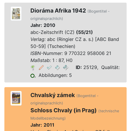
Dioráma Afrika 1942
(Bogentitel -
originalsprachlich)
Jahr:
2010
abc-Zeitschrift (CZ)
(55/21)
Verlag:
abc (Ringier CZ a. s.) [ABC Band
50-59] (Tschechien)
ISBN-Nummer:
9 770322 958006 21
Maßstab:
1 : 87, H0
ID:
25129, Qualität:
, Abbildungen: 5
Chvalský zámek
(Bogentitel -
originalsprachlich)
Schloss Chvaly (in Prag)
(technische
Modellbezeichnung)
Jahr:
2011