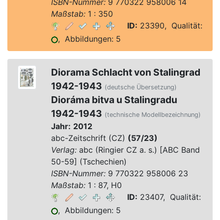
ISBN-Nummer:
9 770322 958006 14
Maßstab:
1 : 350
ID:
23390, Qualität:
, Abbildungen: 5
Diorama Schlacht von Stalingrad
1942-1943
(deutsche Übersetzung)
Dioráma bitva u Stalingradu
1942-1943
(technische Modellbezeichnung)
Jahr:
2012
abc-Zeitschrift (CZ)
(57/23)
Verlag:
abc (Ringier CZ a. s.) [ABC Band
50-59] (Tschechien)
ISBN-Nummer:
9 770322 958006 23
Maßstab:
1 : 87, H0
ID:
23407, Qualität:
, Abbildungen: 5