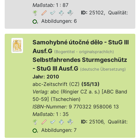
Maßstab:
1 : 87
ID:
25102, Qualität:
, Abbildungen: 6
Samohybné útočné dělo - StuG III
Ausf.G
(Bogentitel - originalsprachlich)
Selbstfahrendes Sturmgeschütz
- StuG III Ausf.G
(deutsche Übersetzung)
Jahr:
2010
abc-Zeitschrift (CZ)
(55/13)
Verlag:
abc (Ringier CZ a. s.) [ABC Band
50-59] (Tschechien)
ISBN-Nummer:
9 770322 958006 13
Maßstab:
1 : 35
ID:
25106, Qualität:
, Abbildungen: 7