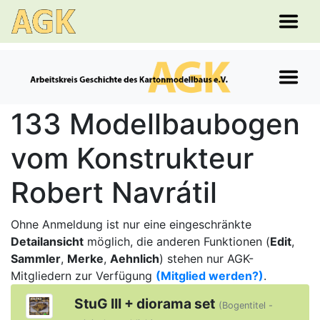
133 Modellbaubogen
vom Konstrukteur
Robert Navrátil
Ohne Anmeldung ist nur eine eingeschränkte
Detailansicht
möglich, die anderen Funktionen (
Edit
,
Sammler
,
Merke
,
Aehnlich
) stehen nur AGK-
Mitgliedern zur Verfügung
(Mitglied werden?)
.
StuG III + diorama set
(Bogentitel -