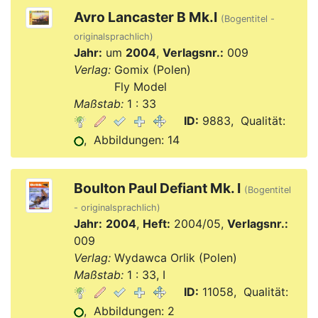
Avro Lancaster B Mk.I
(Bogentitel -
originalsprachlich)
Jahr:
um
2004
,
Verlagsnr.:
009
Verlag:
Gomix (Polen)
Verlag:
Fly Model
Maßstab:
1 : 33
ID:
9883, Qualität:
, Abbildungen: 14
Boulton Paul Defiant Mk. I
(Bogentitel
- originalsprachlich)
Jahr:
2004
,
Heft:
2004/05,
Verlagsnr.:
009
Verlag:
Wydawca Orlik (Polen)
Maßstab:
1 : 33, I
ID:
11058, Qualität:
, Abbildungen: 2