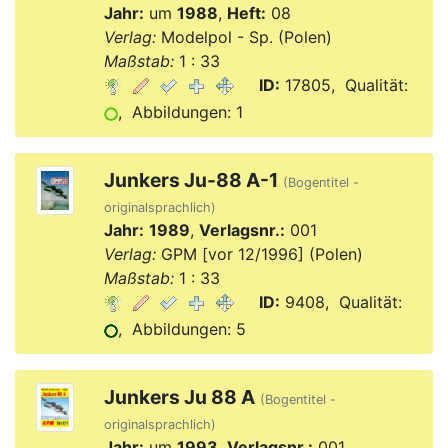
Jahr:
um
1988
,
Heft:
08
Verlag:
Modelpol - Sp. (Polen)
Maßstab:
1 : 33
ID:
17805, Qualität:
, Abbildungen: 1
Junkers Ju-88 A-1
(Bogentitel -
originalsprachlich)
Jahr:
1989
,
Verlagsnr.:
001
Verlag:
GPM [vor 12/1996] (Polen)
Maßstab:
1 : 33
ID:
9408, Qualität:
, Abbildungen: 5
Junkers Ju 88 A
(Bogentitel -
originalsprachlich)
Jahr:
um
1993
,
Verlagsnr.:
001