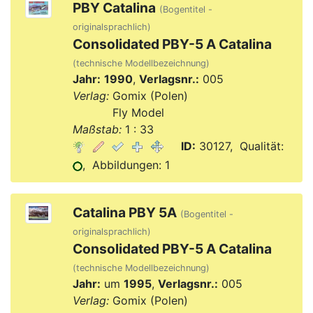
PBY Catalina
(Bogentitel -
originalsprachlich)
Consolidated PBY-5 A Catalina
(technische Modellbezeichnung)
Jahr:
1990
,
Verlagsnr.:
005
Verlag:
Gomix (Polen)
Verlag:
Fly Model
Maßstab:
1 : 33
ID:
30127, Qualität:
, Abbildungen: 1
Catalina PBY 5A
(Bogentitel -
originalsprachlich)
Consolidated PBY-5 A Catalina
(technische Modellbezeichnung)
Jahr:
um
1995
,
Verlagsnr.:
005
Verlag:
Gomix (Polen)