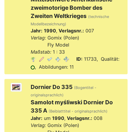
zweimotorige Bomber des
Zweiten Weltkrieges
(technische
Modellbezeichnung)
Jahr:
1990
,
Verlagsnr.:
007
Verlag:
Gomix (Polen)
Verlag:
Fly Model
Maßstab:
1 : 33
ID:
11733, Qualität:
, Abbildungen: 11
Dornier Do 335
(Bogentitel -
originalsprachlich)
Samolot myśliwski Dornier Do
335 A
(Beiblatttitel - originalsprachlich)
Jahr:
um
1990
,
Verlagsnr.:
008
Verlag:
Gomix (Polen)