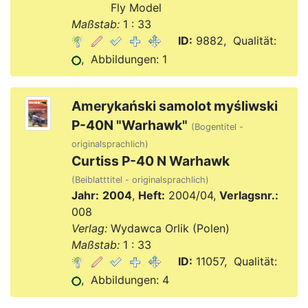
Verlag:
Fly Model
Maßstab:
1 : 33
ID:
9882, Qualität:
, Abbildungen: 1
Amerykański samolot myśliwski
P-40N "Warhawk"
(Bogentitel -
originalsprachlich)
Curtiss P-40 N Warhawk
(Beiblatttitel - originalsprachlich)
Jahr:
2004
,
Heft:
2004/04,
Verlagsnr.:
008
Verlag:
Wydawca Orlik (Polen)
Maßstab:
1 : 33
ID:
11057, Qualität:
, Abbildungen: 4