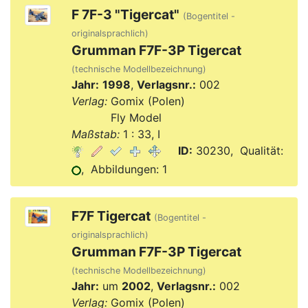
F 7F-3 "Tigercat"
(Bogentitel -
originalsprachlich)
Grumman F7F-3P Tigercat
(technische Modellbezeichnung)
Jahr:
1998
,
Verlagsnr.:
002
Verlag:
Gomix (Polen)
Verlag:
Fly Model
Maßstab:
1 : 33, I
ID:
30230, Qualität:
, Abbildungen: 1
F7F Tigercat
(Bogentitel -
originalsprachlich)
Grumman F7F-3P Tigercat
(technische Modellbezeichnung)
Jahr:
um
2002
,
Verlagsnr.:
002
Verlag:
Gomix (Polen)