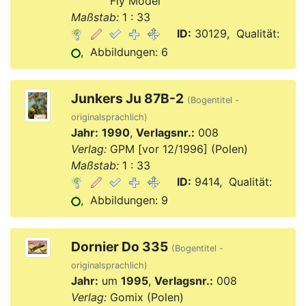
Verlag:
Fly Model
Maßstab:
1 : 33
ID:
30129, Qualität:
, Abbildungen: 6
Junkers Ju 87B-2
(Bogentitel -
originalsprachlich)
Jahr:
1990
,
Verlagsnr.:
008
Verlag:
GPM [vor 12/1996] (Polen)
Maßstab:
1 : 33
ID:
9414, Qualität:
, Abbildungen: 9
Dornier Do 335
(Bogentitel -
originalsprachlich)
Jahr:
um
1995
,
Verlagsnr.:
008
Verlag:
Gomix (Polen)