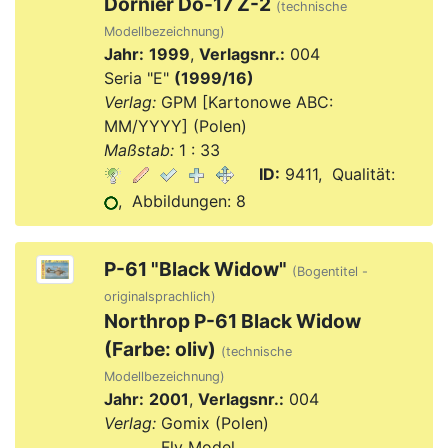
Dornier Do-17 Z-2
(technische
Modellbezeichnung)
Jahr:
1999
,
Verlagsnr.:
004
Seria "E"
(1999/16)
Verlag:
GPM [Kartonowe ABC:
MM/YYYY] (Polen)
Maßstab:
1 : 33
ID:
9411, Qualität:
, Abbildungen: 8
P-61 "Black Widow"
(Bogentitel -
originalsprachlich)
Northrop P-61 Black Widow
(Farbe: oliv)
(technische
Modellbezeichnung)
Jahr:
2001
,
Verlagsnr.:
004
Verlag:
Gomix (Polen)
Verlag:
Fly Model