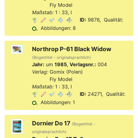
Verlag:
Fly Model
Maßstab:
1 : 33, I
ID:
9876, Qualität:
, Abbildungen: 8
Northrop P-61 Black Widow
(Bogentitel - originalsprachlich)
Jahr:
um
1985
,
Verlagsnr.:
004
Verlag:
Gomix (Polen)
Verlag:
Fly Model
Maßstab:
1 : 33, I
ID:
24271, Qualität:
, Abbildungen: 1
Dornier Do 17
(Bogentitel -
originalsprachlich)