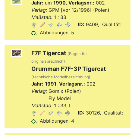
Jahr:
um
1990
,
Verlagsnr.:
002
Verlag:
GPM [vor 12/1996] (Polen)
Maßstab:
1 : 33
ID:
9409, Qualität:
, Abbildungen: 5
F7F Tigercat
(Bogentitel -
originalsprachlich)
Grumman F7F-3P Tigercat
(technische Modellbezeichnung)
Jahr:
1991
,
Verlagsnr.:
002
Verlag:
Gomix (Polen)
Verlag:
Fly Model
Maßstab:
1 : 33, I
ID:
30126, Qualität:
, Abbildungen: 4