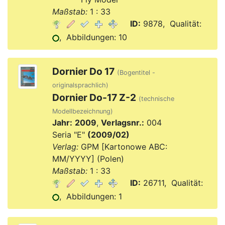
Maßstab:
1 : 33
ID:
9878, Qualität:
, Abbildungen: 10
Dornier Do 17
(Bogentitel -
originalsprachlich)
Dornier Do-17 Z-2
(technische
Modellbezeichnung)
Jahr:
2009
,
Verlagsnr.:
004
Seria "E"
(2009/02)
Verlag:
GPM [Kartonowe ABC:
MM/YYYY] (Polen)
Maßstab:
1 : 33
ID:
26711, Qualität:
, Abbildungen: 1