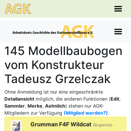
145 Modellbaubogen
vom Konstrukteur
Tadeusz Grzelczak
Ohne Anmeldung ist nur eine eingeschränkte
Detailansicht
möglich, die anderen Funktionen (
Edit
,
Sammler
,
Merke
,
Aehnlich
) stehen nur AGK-
Mitgliedern zur Verfügung
(Mitglied werden?)
.
Grumman F4F Wildcat
(Bogentitel -