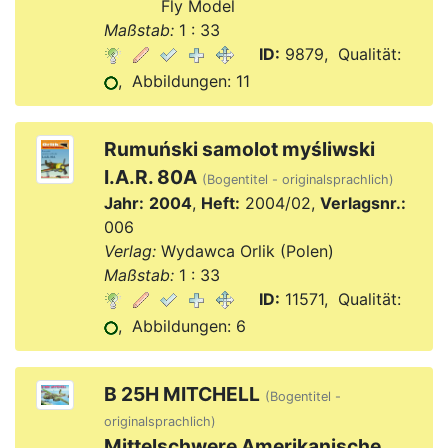
Verlag:
Fly Model
Maßstab:
1 : 33
ID:
9879, Qualität:
, Abbildungen: 11
Rumuński samolot myśliwski
I.A.R. 80A
(Bogentitel - originalsprachlich)
Jahr:
2004
,
Heft:
2004/02,
Verlagsnr.:
006
Verlag:
Wydawca Orlik (Polen)
Maßstab:
1 : 33
ID:
11571, Qualität:
, Abbildungen: 6
B 25H MITCHELL
(Bogentitel -
originalsprachlich)
Mittelschwere Amerikanische