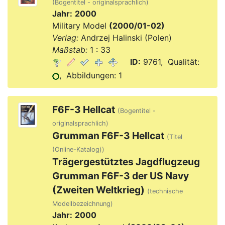
(Bogentitel - originalsprachlich)
Jahr:
2000
Military Model
(2000/01-02)
Verlag:
Andrzej Halinski (Polen)
Maßstab:
1 : 33
ID:
9761, Qualität:
, Abbildungen: 1
F6F-3 Hellcat
(Bogentitel -
originalsprachlich)
Grumman F6F-3 Hellcat
(Titel
(Online-Katalog))
Trägergestütztes Jagdflugzeug
Grumman F6F-3 der US Navy
(Zweiten Weltkrieg)
(technische
Modellbezeichnung)
Jahr:
2000