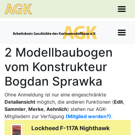
2 Modellbaubogen
vom Konstrukteur
Bogdan Sprawka
Ohne Anmeldung ist nur eine eingeschränkte
Detailansicht
möglich, die anderen Funktionen (
Edit
,
Sammler
,
Merke
,
Aehnlich
) stehen nur AGK-
Mitgliedern zur Verfügung
(Mitglied werden?)
.
Lockheed F-117A Nighthawk