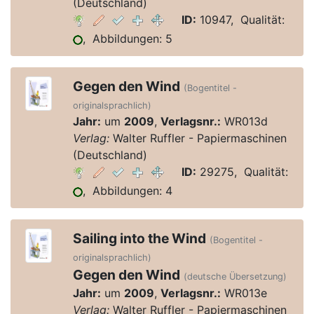
(Deutschland)
ID:
10947, Qualität:
, Abbildungen: 5
Gegen den Wind
(Bogentitel -
originalsprachlich)
Jahr:
um
2009
,
Verlagsnr.:
WR013d
Verlag:
Walter Ruffler - Papiermaschinen
(Deutschland)
ID:
29275, Qualität:
, Abbildungen: 4
Sailing into the Wind
(Bogentitel -
originalsprachlich)
Gegen den Wind
(deutsche Übersetzung)
Jahr:
um
2009
,
Verlagsnr.:
WR013e
Verlag:
Walter Ruffler - Papiermaschinen