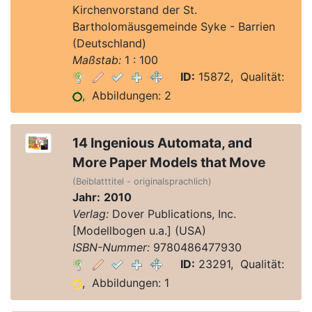
Kirchenvorstand der St.
Bartholomäusgemeinde Syke - Barrien
(Deutschland)
Maßstab:
1 : 100
ID:
15872, Qualität:
, Abbildungen: 2
14 Ingenious Automata, and
More Paper Models that Move
(Beiblatttitel - originalsprachlich)
Jahr:
2010
Verlag:
Dover Publications, Inc.
[Modellbogen u.a.] (USA)
ISBN-Nummer:
9780486477930
ID:
23291, Qualität:
, Abbildungen: 1