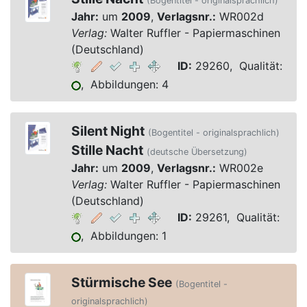
(Bogentitel - originalsprachlich)
Jahr:
um
2009
,
Verlagsnr.:
WR002d
Verlag:
Walter Ruffler - Papiermaschinen
(Deutschland)
ID:
29260, Qualität:
, Abbildungen: 4
Silent Night
(Bogentitel - originalsprachlich)
Stille Nacht
(deutsche Übersetzung)
Jahr:
um
2009
,
Verlagsnr.:
WR002e
Verlag:
Walter Ruffler - Papiermaschinen
(Deutschland)
ID:
29261, Qualität:
, Abbildungen: 1
Stürmische See
(Bogentitel -
originalsprachlich)