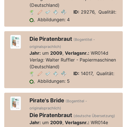
(Deutschland)
ID:
29276, Qualität:
, Abbildungen: 4
Die Piratenbraut
(Bogentitel -
originalsprachlich)
Jahr:
um
2009
,
Verlagsnr.:
WR014d
Verlag:
Walter Ruffler - Papiermaschinen
(Deutschland)
ID:
14017, Qualität:
, Abbildungen: 5
Pirate's Bride
(Bogentitel -
originalsprachlich)
Die Piratenbraut
(deutsche Übersetzung)
Jahr:
um
2009
,
Verlagsnr.:
WR014e