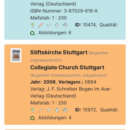
Verlag (Deutschland)
ISBN-Nummer:
3-87029-616-X
Maßstab:
1 : 200
ID:
10474, Qualität:
, Abbildungen: 6
Stiftskirche Stuttgart
(Bogentitel -
originalsprachlich)
Collegiate Church Stuttgart
(Bogentitel (fremdsprachlich, aufgedruckt))
Jahr:
2008
,
Verlagsnr.:
0664
Verlag:
J. F. Schreiber Bogen im Aue-
Verlag (Deutschland)
Maßstab:
1 : 250
ID:
15972, Qualität:
, Abbildungen: 4