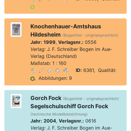
Knochenhauer-Amtshaus
Hildesheim
(Bogentitel - originalsprachlich)
Jahr:
1999
,
Verlagsnr.:
0556
Verlag:
J. F. Schreiber Bogen im Aue-
Verlag (Deutschland)
Maßstab:
1 : 160
ID:
6361, Qualität:
, Abbildungen: 9
Gorch Fock
(Bogentitel - originalsprachlich)
Segelschulschiff Gorch Fock
(technische Modellbezeichnung)
Jahr:
2004
,
Verlagsnr.:
0616
Verlag:
J. F. Schreiber Bogen im Aue-