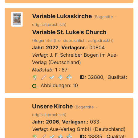
Variable Lukaskirche
(Bogentitel -
originalsprachlich)
Variable St. Luke's Church
(Bogentitel (fremdsprachlich, aufgedruckt))
Jahr:
2022
,
Verlagsnr.:
00804
Verlag:
J. F. Schreiber Bogen im Aue-
Verlag (Deutschland)
Maßstab:
1 : 87
ID:
32880, Qualität:
, Abbildungen: 10
Unsere Kirche
(Bogentitel -
originalsprachlich)
Jahr:
2006
,
Verlagsnr.:
033
Verlag:
Aue-Verlag GmbH (Deutschland)
ID:
18885, Qualität: