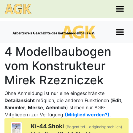
4 Modellbaubogen
vom Konstrukteur
Mirek Rzezniczek
Ohne Anmeldung ist nur eine eingeschränkte
Detailansicht
möglich, die anderen Funktionen (
Edit
,
Sammler
,
Merke
,
Aehnlich
) stehen nur AGK-
Mitgliedern zur Verfügung
(Mitglied werden?)
.
Ki-44 Shoki
(Bogentitel - originalsprachlich)