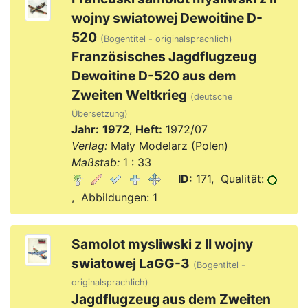
wojny swiatowej Dewoitine D-
520
(Bogentitel - originalsprachlich)
Französisches Jagdflugzeug
Dewoitine D-520 aus dem
Zweiten Weltkrieg
(deutsche
Übersetzung)
Jahr:
1972
,
Heft:
1972/07
Verlag:
Mały Modelarz (Polen)
Maßstab:
1 : 33
ID:
171, Qualität:
, Abbildungen: 1
Samolot mysliwski z II wojny
swiatowej LaGG-3
(Bogentitel -
originalsprachlich)
Jagdflugzeug aus dem Zweiten