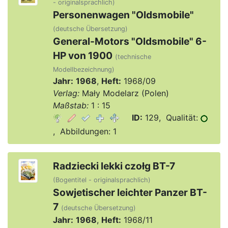
- originalsprachlich)
Personenwagen "Oldsmobile"
(deutsche Übersetzung)
General-Motors "Oldsmobile" 6-
HP von 1900
(technische
Modellbezeichnung)
Jahr:
1968
,
Heft:
1968/09
Verlag:
Mały Modelarz (Polen)
Maßstab:
1 : 15
ID:
129, Qualität:
, Abbildungen: 1
Radziecki lekki czołg BT-7
(Bogentitel - originalsprachlich)
Sowjetischer leichter Panzer BT-
7
(deutsche Übersetzung)
Jahr:
1968
,
Heft:
1968/11