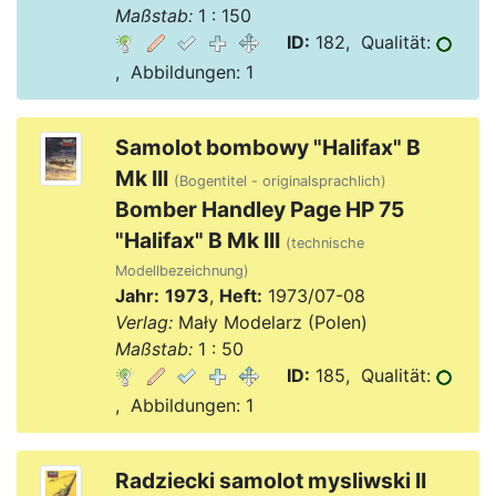
Maßstab:
1 : 150
ID:
182, Qualität:
, Abbildungen: 1
Samolot bombowy "Halifax" B
Mk III
(Bogentitel - originalsprachlich)
Bomber Handley Page HP 75
"Halifax" B Mk III
(technische
Modellbezeichnung)
Jahr:
1973
,
Heft:
1973/07-08
Verlag:
Mały Modelarz (Polen)
Maßstab:
1 : 50
ID:
185, Qualität:
, Abbildungen: 1
Radziecki samolot mysliwski II