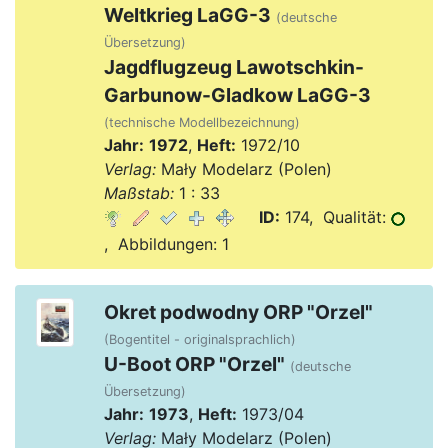
Weltkrieg LaGG-3
(deutsche
Übersetzung)
Jagdflugzeug Lawotschkin-
Garbunow-Gladkow LaGG-3
(technische Modellbezeichnung)
Jahr:
1972
,
Heft:
1972/10
Verlag:
Mały Modelarz (Polen)
Maßstab:
1 : 33
ID:
174, Qualität:
, Abbildungen: 1
Okret podwodny ORP "Orzel"
(Bogentitel - originalsprachlich)
U-Boot ORP "Orzel"
(deutsche
Übersetzung)
Jahr:
1973
,
Heft:
1973/04
Verlag:
Mały Modelarz (Polen)