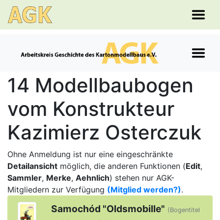
14 Modellbaubogen
vom Konstrukteur
Kazimierz Osterczuk
Ohne Anmeldung ist nur eine eingeschränkte
Detailansicht
möglich, die anderen Funktionen (
Edit
,
Sammler
,
Merke
,
Aehnlich
) stehen nur AGK-
Mitgliedern zur Verfügung
(Mitglied werden?)
.
Samochód "Oldsmobille"
(Bogentitel