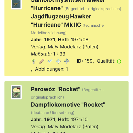
"Hurricane"
(Bogentitel - originalsprachlich)
Jagdflugzeug Hawker
"Hurricane" Mk IIC
(technische
Modellbezeichnung)
Jahr:
1971
,
Heft:
1971/08
Verlag:
Mały Modelarz (Polen)
Maßstab:
1 : 33
ID:
159, Qualität:
, Abbildungen: 1
Parowóz "Rocket"
(Bogentitel -
originalsprachlich)
Dampflokomotive "Rocket"
(deutsche Übersetzung)
Jahr:
1971
,
Heft:
1971/10
Verlag:
Mały Modelarz (Polen)