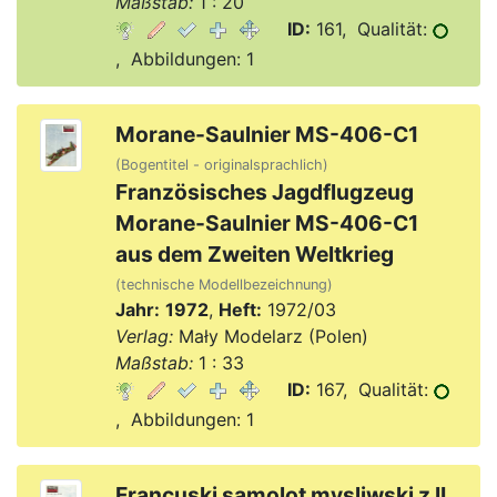
Maßstab:
1 : 20
ID:
161, Qualität:
, Abbildungen: 1
Morane-Saulnier MS-406-C1
(Bogentitel - originalsprachlich)
Französisches Jagdflugzeug
Morane-Saulnier MS-406-C1
aus dem Zweiten Weltkrieg
(technische Modellbezeichnung)
Jahr:
1972
,
Heft:
1972/03
Verlag:
Mały Modelarz (Polen)
Maßstab:
1 : 33
ID:
167, Qualität:
, Abbildungen: 1
Francuski samolot mysliwski z II