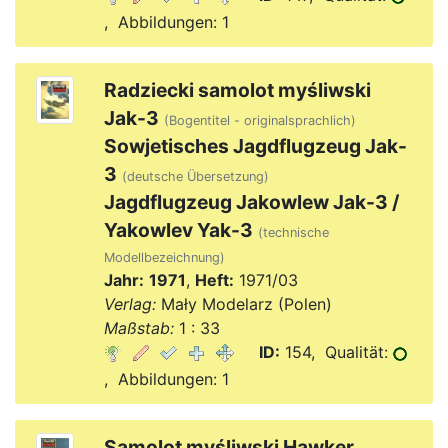
, Abbildungen: 1
Radziecki samolot myśliwski
Jak-3
(Bogentitel - originalsprachlich)
Sowjetisches Jagdflugzeug Jak-
3
(deutsche Übersetzung)
Jagdflugzeug Jakowlew Jak-3 /
Yakowlev Yak-3
(technische
Modellbezeichnung)
Jahr:
1971
,
Heft:
1971/03
Verlag:
Mały Modelarz (Polen)
Maßstab:
1 : 33
ID:
154, Qualität:
, Abbildungen: 1
Samolot myśliwski Hawker