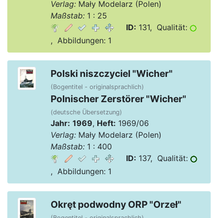
Verlag:
Mały Modelarz (Polen)
Maßstab:
1 : 25
ID:
131, Qualität:
, Abbildungen: 1
Polski niszczyciel "Wicher"
(Bogentitel - originalsprachlich)
Polnischer Zerstörer "Wicher"
(deutsche Übersetzung)
Jahr:
1969
,
Heft:
1969/06
Verlag:
Mały Modelarz (Polen)
Maßstab:
1 : 400
ID:
137, Qualität:
, Abbildungen: 1
Okręt podwodny ORP "Orzeł"
(Bogentitel - originalsprachlich)