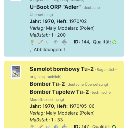
U-Boot ORP "Adler"
(deutsche
Übersetzung)
Jahr:
1970
,
Heft:
1970/02
Verlag:
Mały Modelarz (Polen)
Maßstab:
1 : 200
ID:
144, Qualität:
, Abbildungen: 1
Samolot bombowy Tu-2
(Bogentitel -
originalsprachlich)
Bomber Tu-2
(deutsche Übersetzung)
Bomber Tupolew Tu-2
(technische
Modellbezeichnung)
Jahr:
1970
,
Heft:
1970/05-06
Verlag:
Mały Modelarz (Polen)
Maßstab:
1 : 33
ID:
147, Qualität: