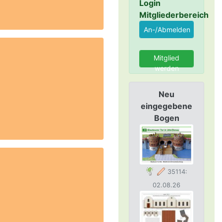
Login
Mitgliederbereich
Mitglied
werden
Neu
eingegebene
Bogen
35114:
02.08.26