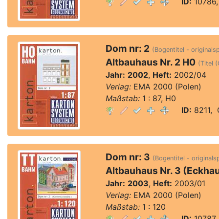
ID:
10786,
Dom nr: 2
(Bogentitel - originals
Altbauhaus Nr. 2 H0
(Titel 
Jahr:
2002
,
Heft:
2002/04
Verlag:
EMA 2000 (Polen)
Maßstab:
1 : 87, H0
ID:
8211, Q
Dom nr: 3
(Bogentitel - originals
Altbauhaus Nr. 3 (Eckha
Jahr:
2003
,
Heft:
2003/01
Verlag:
EMA 2000 (Polen)
Maßstab:
1 : 120
ID:
10787,