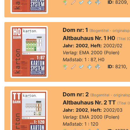
ID:
8209, 
Dom nr: 1
(Bogentitel - originalsp
Altbauhaus Nr. 1 H0
(Titel (
Jahr:
2002
,
Heft:
2002/02
Verlag:
EMA 2000 (Polen)
Maßstab:
1 : 87, H0
ID:
8210, 
Dom nr: 2
(Bogentitel - originals
Altbauhaus Nr. 2 TT
(Titel 
Jahr:
2002
,
Heft:
2002/03
Verlag:
EMA 2000 (Polen)
Maßstab:
1 : 120