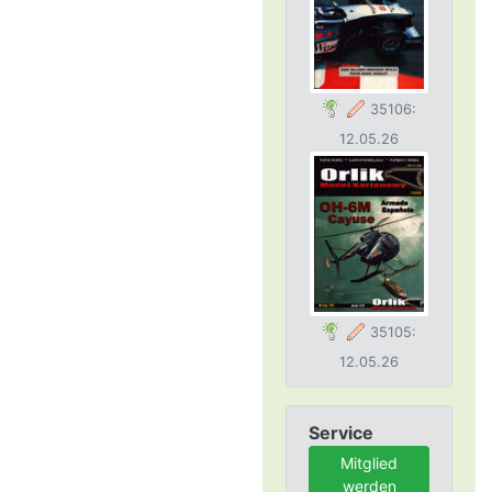
35106:
12.05.26
35105:
12.05.26
Service
Mitglied
werden