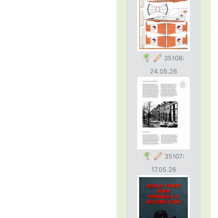
35108:
24.05.26
35107:
17.05.26