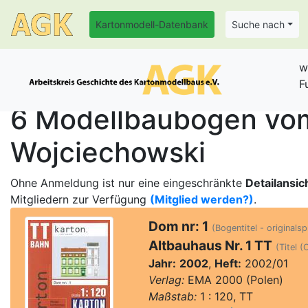
Kartonmodell-Datenbank
Suche nach
w
F
6 Modellbaubogen vom
Wojciechowski
Ohne Anmeldung ist nur eine eingeschränkte
Detailansic
Mitgliedern zur Verfügung
(Mitglied werden?)
.
Dom nr: 1
(Bogentitel - originalsp
Altbauhaus Nr. 1 TT
(Titel (
Jahr:
2002
,
Heft:
2002/01
Verlag:
EMA 2000 (Polen)
Maßstab:
1 : 120, TT