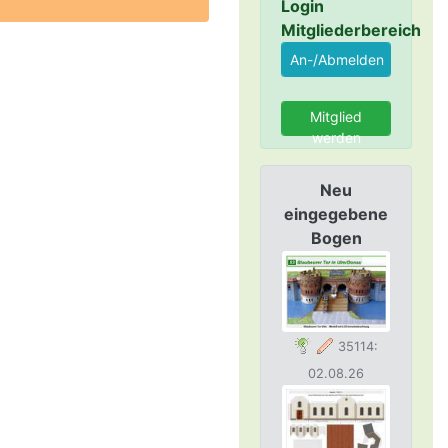
Login
Mitgliederbereich
Mitglied
werden
Neu
eingegebene
Bogen
35114:
02.08.26