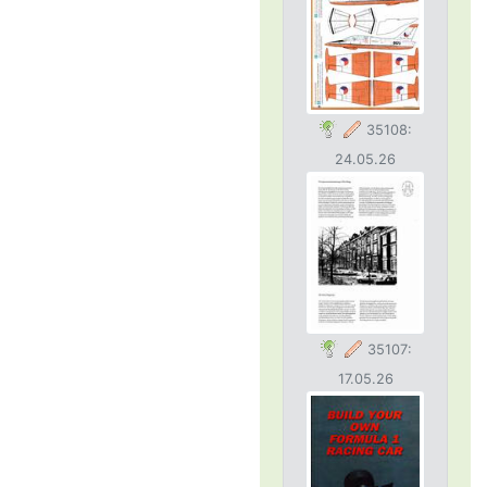
35108:
24.05.26
35107:
17.05.26