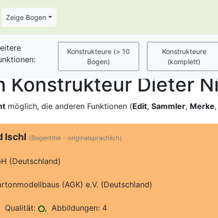
Zeige Bogen
eitere
unktionen:
Konstrukteur Dieter Ni
ht
möglich, die anderen Funktionen (
Edit
,
Sammler
,
Merke
d Ischl
(Bogentitel - originalsprachlich)
H (Deutschland)
artonmodellbaus (AGK) e.V. (Deutschland)
 Qualität:
, Abbildungen: 4