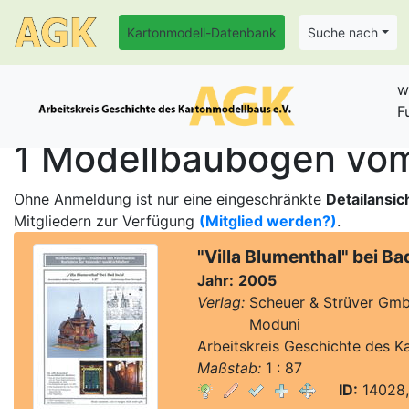
Kartonmodell-Datenbank
Suche nach
w
F
1 Modellbaubogen vom 
Ohne Anmeldung ist nur eine eingeschränkte
Detailansic
Mitgliedern zur Verfügung
(Mitglied werden?)
.
"Villa Blumenthal" bei Ba
Jahr:
2005
Verlag:
Scheuer & Strüver Gmb
Verlag:
Moduni
Arbeitskreis Geschichte des K
Maßstab:
1 : 87
ID:
14028,