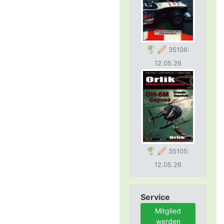
35106:
12.05.26
35105:
12.05.26
Service
Mitglied
werden