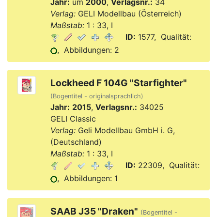
Jahr:
um
2000
,
Verlagsnr.:
34
Verlag:
GELI Modellbau (Österreich)
Maßstab:
1 : 33, I
ID:
1577, Qualität:
, Abbildungen: 2
Lockheed F 104G "Starfighter"
(Bogentitel - originalsprachlich)
Jahr:
2015
,
Verlagsnr.:
34025
GELI Classic
Verlag:
Geli Modellbau GmbH i. G,
(Deutschland)
Maßstab:
1 : 33, I
ID:
22309, Qualität:
, Abbildungen: 1
SAAB J35 "Draken"
(Bogentitel -