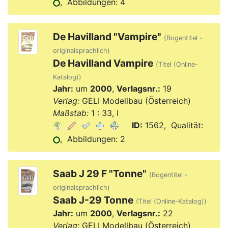
, Abbildungen: 4
De Havilland "Vampire"
(Bogentitel -
originalsprachlich)
De Havilland Vampire
(Titel (Online-
Katalog))
Jahr:
um
2000
,
Verlagsnr.:
19
Verlag:
GELI Modellbau (Österreich)
Maßstab:
1 : 33, I
ID:
1562, Qualität:
, Abbildungen: 2
Saab J 29 F "Tonne"
(Bogentitel -
originalsprachlich)
Saab J-29 Tonne
(Titel (Online-Katalog))
Jahr:
um
2000
,
Verlagsnr.:
22
Verlag:
GELI Modellbau (Österreich)