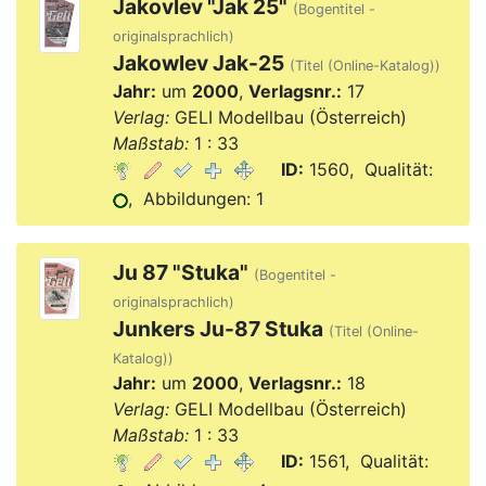
Jakovlev "Jak 25"
(Bogentitel -
originalsprachlich)
Jakowlev Jak-25
(Titel (Online-Katalog))
Jahr:
um
2000
,
Verlagsnr.:
17
Verlag:
GELI Modellbau (Österreich)
Maßstab:
1 : 33
ID:
1560, Qualität:
, Abbildungen: 1
Ju 87 "Stuka"
(Bogentitel -
originalsprachlich)
Junkers Ju-87 Stuka
(Titel (Online-
Katalog))
Jahr:
um
2000
,
Verlagsnr.:
18
Verlag:
GELI Modellbau (Österreich)
Maßstab:
1 : 33
ID:
1561, Qualität: