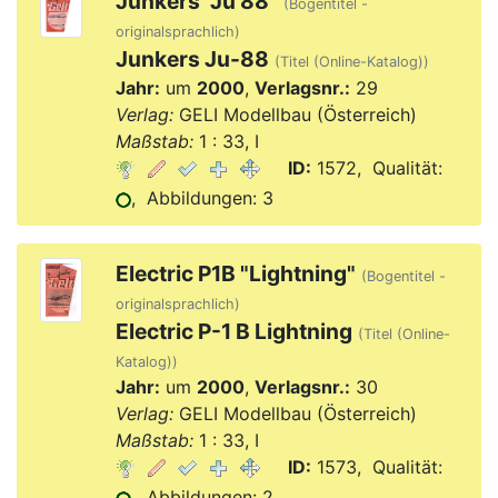
Junkers "Ju 88"
(Bogentitel -
originalsprachlich)
Junkers Ju-88
(Titel (Online-Katalog))
Jahr:
um
2000
,
Verlagsnr.:
29
Verlag:
GELI Modellbau (Österreich)
Maßstab:
1 : 33, I
ID:
1572, Qualität:
, Abbildungen: 3
Electric P1B "Lightning"
(Bogentitel -
originalsprachlich)
Electric P-1 B Lightning
(Titel (Online-
Katalog))
Jahr:
um
2000
,
Verlagsnr.:
30
Verlag:
GELI Modellbau (Österreich)
Maßstab:
1 : 33, I
ID:
1573, Qualität:
, Abbildungen: 2