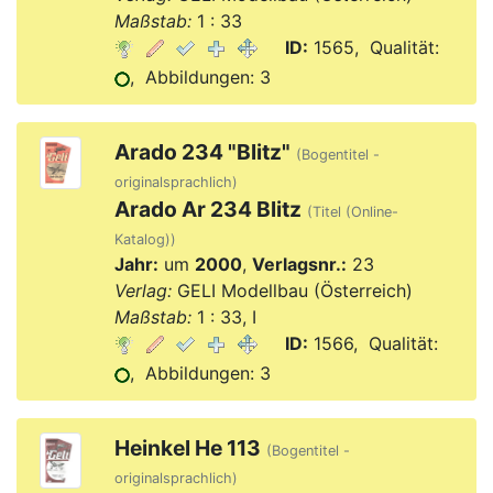
Maßstab:
1 : 33
ID:
1565, Qualität:
, Abbildungen: 3
Arado 234 "Blitz"
(Bogentitel -
originalsprachlich)
Arado Ar 234 Blitz
(Titel (Online-
Katalog))
Jahr:
um
2000
,
Verlagsnr.:
23
Verlag:
GELI Modellbau (Österreich)
Maßstab:
1 : 33, I
ID:
1566, Qualität:
, Abbildungen: 3
Heinkel He 113
(Bogentitel -
originalsprachlich)