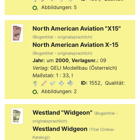
, Abbildungen: 5
North American Aviation "X15"
(Bogentitel - originalsprachlich)
North American Aviation X-15
(Bogentitel - originalsprachlich)
Jahr:
um
2000
,
Verlagsnr.:
09
Verlag:
GELI Modellbau (Österreich)
Maßstab:
1 : 33, I
ID:
1552, Qualität:
, Abbildungen: 2
Westland "Widgeon"
(Bogentitel -
originalsprachlich)
Westland Widgeon
(Titel (Online-
Katalog))