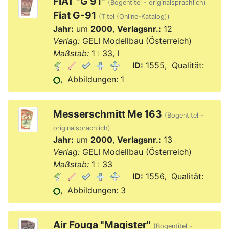
FIAT "G 91"
(Bogentitel - originalsprachlich)
Fiat G-91
(Titel (Online-Katalog))
Jahr:
um
2000
,
Verlagsnr.:
12
Verlag:
GELI Modellbau (Österreich)
Maßstab:
1 : 33, I
ID:
1555, Qualität:
, Abbildungen: 1
Messerschmitt Me 163
(Bogentitel -
originalsprachlich)
Jahr:
um
2000
,
Verlagsnr.:
13
Verlag:
GELI Modellbau (Österreich)
Maßstab:
1 : 33
ID:
1556, Qualität:
, Abbildungen: 3
Air Fouga "Magister"
(Bogentitel -