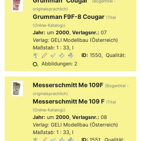
Grumman "Cougar"
(Bogentitel -
originalsprachlich)
Grumman F9F-8 Cougar
(Titel
(Online-Katalog))
Jahr:
um
2000
,
Verlagsnr.:
07
Verlag:
GELI Modellbau (Österreich)
Maßstab:
1 : 33, I
ID:
1550, Qualität:
, Abbildungen: 2
Messerschmitt Me 109F
(Bogentitel -
originalsprachlich)
Messerschmitt Me 109 F
(Titel
(Online-Katalog))
Jahr:
um
2000
,
Verlagsnr.:
08
Verlag:
GELI Modellbau (Österreich)
Maßstab:
1 : 33, I
ID:
1551, Qualität: