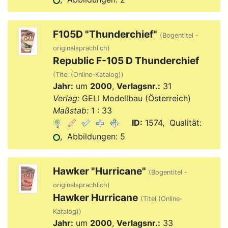
F105D "Thunderchief"
(Bogentitel -
originalsprachlich)
Republic F-105 D Thunderchief
(Titel (Online-Katalog))
Jahr:
um
2000
,
Verlagsnr.:
31
Verlag:
GELI Modellbau (Österreich)
Maßstab:
1 : 33
ID:
1574, Qualität:
, Abbildungen: 5
Hawker "Hurricane"
(Bogentitel -
originalsprachlich)
Hawker Hurricane
(Titel (Online-
Katalog))
Jahr:
um
2000
,
Verlagsnr.:
33