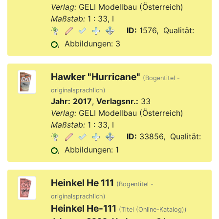
Verlag:
GELI Modellbau (Österreich)
Maßstab:
1 : 33, I
ID:
1576, Qualität:
, Abbildungen: 3
Hawker "Hurricane"
(Bogentitel -
originalsprachlich)
Jahr:
2017
,
Verlagsnr.:
33
Verlag:
GELI Modellbau (Österreich)
Maßstab:
1 : 33, I
ID:
33856, Qualität:
, Abbildungen: 1
Heinkel He 111
(Bogentitel -
originalsprachlich)
Heinkel He-111
(Titel (Online-Katalog))