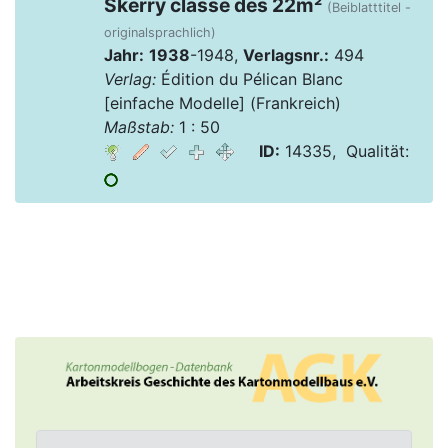
Skerry classe des 22m²
(Beiblatttitel -
originalsprachlich)
Jahr:
1938
-1948,
Verlagsnr.:
494
Verlag:
Édition du Pélican Blanc
[einfache Modelle] (Frankreich)
Maßstab:
1 : 50
ID:
14335, Qualität: