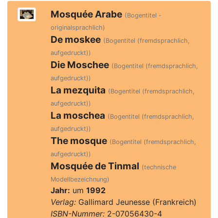
Mosquée Arabe
(Bogentitel -
originalsprachlich)
De moskee
(Bogentitel (fremdsprachlich,
aufgedruckt))
Die Moschee
(Bogentitel (fremdsprachlich,
aufgedruckt))
La mezquita
(Bogentitel (fremdsprachlich,
aufgedruckt))
La moschea
(Bogentitel (fremdsprachlich,
aufgedruckt))
The mosque
(Bogentitel (fremdsprachlich,
aufgedruckt))
Mosquée de Tinmal
(technische
Modellbezeichnung)
Jahr:
um
1992
Verlag:
Gallimard Jeunesse (Frankreich)
ISBN-Nummer:
2-07056430-4