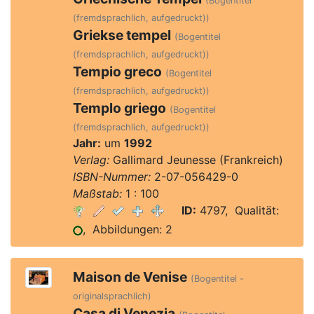
(Bogentitel
(fremdsprachlich, aufgedruckt))
Griekse tempel
(Bogentitel
(fremdsprachlich, aufgedruckt))
Tempio greco
(Bogentitel
(fremdsprachlich, aufgedruckt))
Templo griego
(Bogentitel
(fremdsprachlich, aufgedruckt))
Jahr:
um
1992
Verlag:
Gallimard Jeunesse (Frankreich)
ISBN-Nummer:
2-07-056429-0
Maßstab:
1 : 100
ID:
4797, Qualität:
, Abbildungen: 2
Maison de Venise
(Bogentitel -
originalsprachlich)
Casa di Venezia