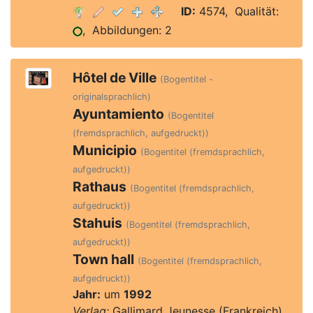
ID:
4574, Qualität:
, Abbildungen: 2
Hôtel de Ville
(Bogentitel -
originalsprachlich)
Ayuntamiento
(Bogentitel
(fremdsprachlich, aufgedruckt))
Municipio
(Bogentitel (fremdsprachlich,
aufgedruckt))
Rathaus
(Bogentitel (fremdsprachlich,
aufgedruckt))
Stahuis
(Bogentitel (fremdsprachlich,
aufgedruckt))
Town hall
(Bogentitel (fremdsprachlich,
aufgedruckt))
Jahr:
um
1992
Verlag:
Gallimard Jeunesse (Frankreich)