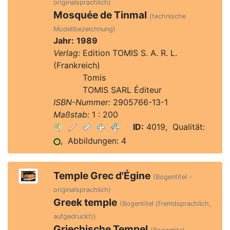
originalsprachlich)
Mosquée de Tinmal
(technische
Modellbezeichnung)
Jahr:
1989
Verlag:
Edition TOMIS S. A. R. L.
(Frankreich)
Verlag:
Tomis
Verlag:
TOMIS SARL Éditeur
ISBN-Nummer:
2905766-13-1
Maßstab:
1 : 200
ID:
4019, Qualität:
, Abbildungen: 4
Temple Grec d'Égine
(Bogentitel -
originalsprachlich)
Greek temple
(Bogentitel (fremdsprachlich,
aufgedruckt))
Griechische Tempel