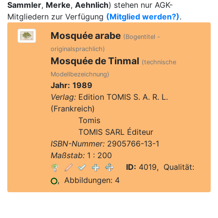
Sammler
,
Merke
,
Aehnlich
) stehen nur AGK-
Mitgliedern zur Verfügung
(Mitglied werden?)
.
Mosquée arabe
(Bogentitel -
originalsprachlich)
Mosquée de Tinmal
(technische
Modellbezeichnung)
Jahr:
1989
Verlag:
Edition TOMIS S. A. R. L.
(Frankreich)
Verlag:
Tomis
Verlag:
TOMIS SARL Éditeur
ISBN-Nummer:
2905766-13-1
Maßstab:
1 : 200
ID:
4019, Qualität:
, Abbildungen: 4