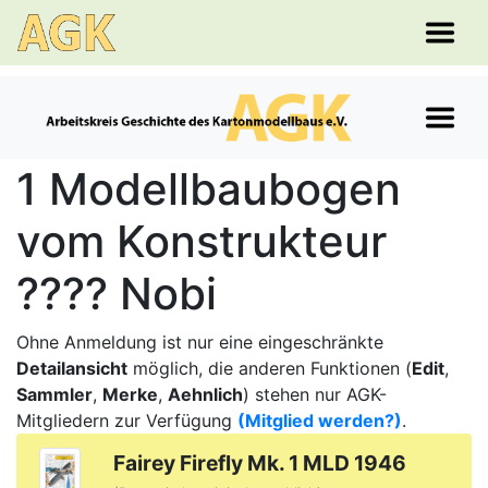
1 Modellbaubogen
vom Konstrukteur
???? Nobi
Ohne Anmeldung ist nur eine eingeschränkte
Detailansicht
möglich, die anderen Funktionen (
Edit
,
Sammler
,
Merke
,
Aehnlich
) stehen nur AGK-
Mitgliedern zur Verfügung
(Mitglied werden?)
.
Fairey Firefly Mk. 1 MLD 1946