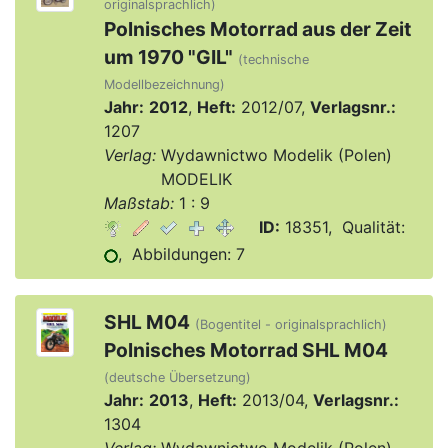
originalsprachlich)
Polnisches Motorrad aus der Zeit
um 1970 "GIL"
(technische
Modellbezeichnung)
Jahr:
2012
,
Heft:
2012/07,
Verlagsnr.:
1207
Verlag:
Wydawnictwo Modelik (Polen)
Verlag:
MODELIK
Maßstab:
1 : 9
ID:
18351, Qualität:
, Abbildungen: 7
SHL M04
(Bogentitel - originalsprachlich)
Polnisches Motorrad SHL M04
(deutsche Übersetzung)
Jahr:
2013
,
Heft:
2013/04,
Verlagsnr.:
1304