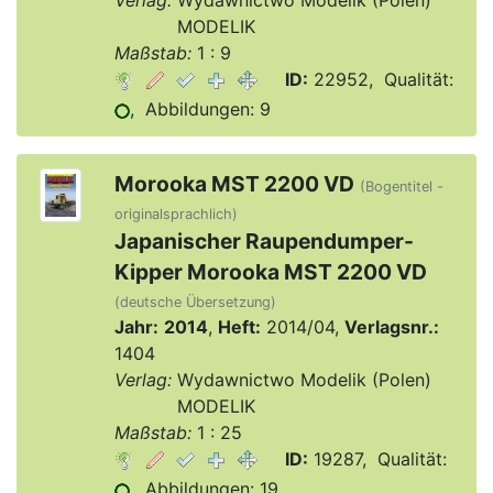
Verlag:
Wydawnictwo Modelik (Polen)
Verlag:
MODELIK
Maßstab:
1 : 9
ID:
22952, Qualität:
, Abbildungen: 9
Morooka MST 2200 VD
(Bogentitel -
originalsprachlich)
Japanischer Raupendumper-
Kipper Morooka MST 2200 VD
(deutsche Übersetzung)
Jahr:
2014
,
Heft:
2014/04,
Verlagsnr.:
1404
Verlag:
Wydawnictwo Modelik (Polen)
Verlag:
MODELIK
Maßstab:
1 : 25
ID:
19287, Qualität:
, Abbildungen: 19