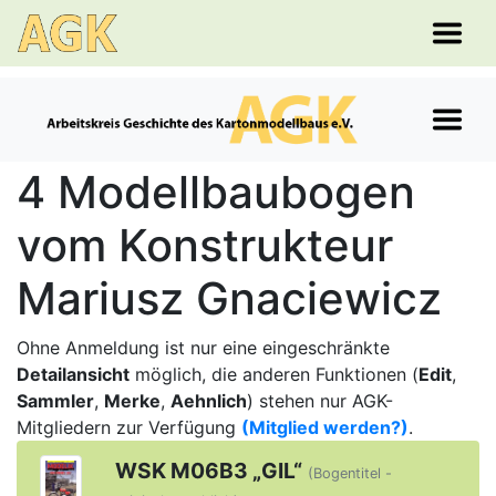
4 Modellbaubogen
vom Konstrukteur
Mariusz Gnaciewicz
Ohne Anmeldung ist nur eine eingeschränkte
Detailansicht
möglich, die anderen Funktionen (
Edit
,
Sammler
,
Merke
,
Aehnlich
) stehen nur AGK-
Mitgliedern zur Verfügung
(Mitglied werden?)
.
WSK M06B3 „GIL“
(Bogentitel -