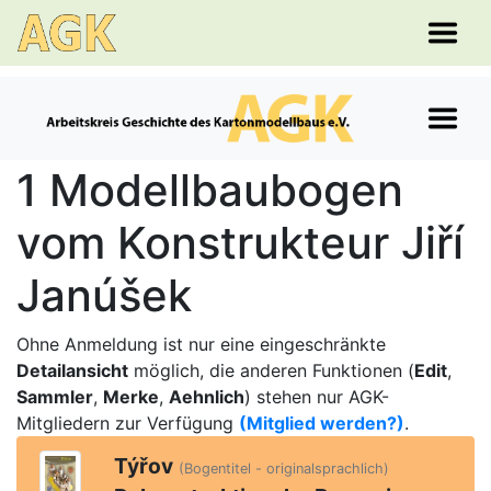
1 Modellbaubogen
vom Konstrukteur Jiří
Janúšek
Ohne Anmeldung ist nur eine eingeschränkte
Detailansicht
möglich, die anderen Funktionen (
Edit
,
Sammler
,
Merke
,
Aehnlich
) stehen nur AGK-
Mitgliedern zur Verfügung
(Mitglied werden?)
.
Týřov
(Bogentitel - originalsprachlich)