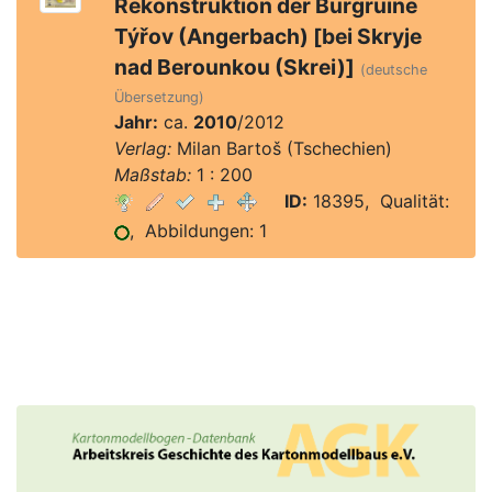
Rekonstruktion der Burgruine
Týřov (Angerbach) [bei Skryje
nad Berounkou (Skrei)]
(deutsche
Übersetzung)
Jahr:
ca.
2010
/2012
Verlag:
Milan Bartoš (Tschechien)
Maßstab:
1 : 200
ID:
18395, Qualität:
, Abbildungen: 1