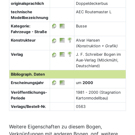
originalsprachlich
Doppeldeckerbus
technische
AEC Routemaster L
Modellbezeichnung
Kategorie:
Busse
Fahrzeuge - Straße
Konstrukteur
Alvar Hansen
(Konstruktion + Grafik)
Verlag
J. F. Schreiber Bogen im
Aue-Verlag (Möckmühl,
Deutschland)
Bibliograph. Daten
Erscheinungsjahr
um
2000
Veröffentlichungs-
1981 - 2000 (Stagnation
Periode
Kartonmodellbau)
Verlags/Bestell-Nr.
0563
Weitere Eigenschaften zu diesem Bogen,
Verknüpfungen mit anderen Bogen, ggf. weitere