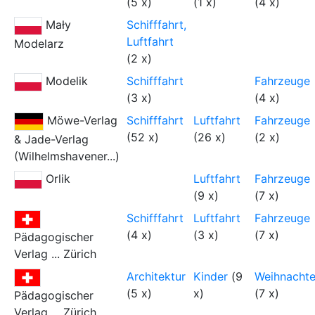
(5 x)
(1 x)
(4 x)
Mały
Schifffahrt,
Luftfahrt
Modelarz
(2 x)
Modelik
Schifffahrt
Fahrzeuge
(3 x)
(4 x)
Möwe-Verlag
Schifffahrt
Luftfahrt
Fahrzeuge
(52 x)
(26 x)
(2 x)
& Jade-Verlag
(Wilhelmshavener...)
Orlik
Luftfahrt
Fahrzeuge
(9 x)
(7 x)
Schifffahrt
Luftfahrt
Fahrzeuge
(4 x)
(3 x)
(7 x)
Pädagogischer
Verlag ... Zürich
Architektur
Kinder
(9
Weihnacht
(5 x)
x)
(7 x)
Pädagogischer
Verlag ... Zürich