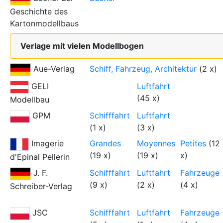
Geschichte des
Kartonmodellbaus
Verlage mit vielen Modellbogen
Aue-Verlag
Schiff, Fahrzeug, Architektur
(2 x)
GELI
Luftfahrt
(45 x)
Modellbau
GPM
Schifffahrt
Luftfahrt
(1 x)
(3 x)
Imagerie
Grandes
Moyennes
Petites
(12
(19 x)
(19 x)
x)
d'Epinal Pellerin
J. F.
Schifffahrt
Luftfahrt
Fahrzeuge
(9 x)
(2 x)
(4 x)
Schreiber-Verlag
JSC
Schifffahrt
Luftfahrt
Fahrzeuge