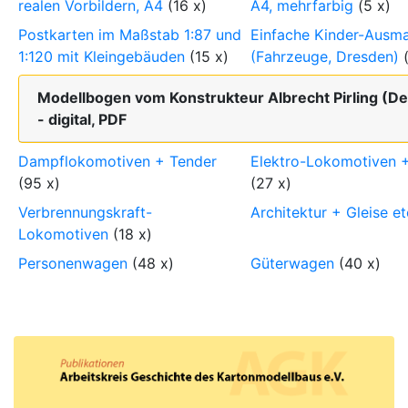
realen Vorbildern, A4
(16 x)
A4, mehrfarbig
(5 x)
Postkarten im Maßstab 1:87 und
Einfache Kinder-Ausm
1:120 mit Kleingebäuden
(15 x)
(Fahrzeuge, Dresden)
(
Modellbogen vom Konstrukteur Albrecht Pirling (D
- digital, PDF
Dampflokomotiven + Tender
Elektro-Lokomotiven 
(95 x)
(27 x)
Verbrennungskraft-
Architektur + Gleise et
Lokomotiven
(18 x)
Personenwagen
(48 x)
Güterwagen
(40 x)