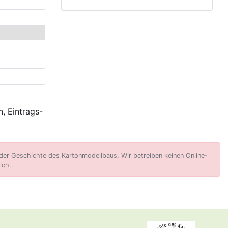
, Eintrags-
er Geschichte des Kartonmodellbaus. Wir betreiben keinen Online-
ich..