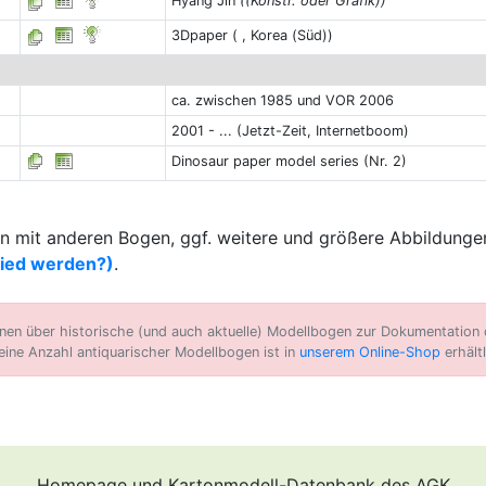
Hyang Jin
((Konstr. oder Grafik))
3Dpaper ( , Korea (Süd))
ca. zwischen 1985 und VOR 2006
2001 - ... (Jetzt-Zeit, Internetboom)
Dinosaur paper model series (Nr. 2)
 mit anderen Bogen, ggf. weitere und größere Abbildungen
lied werden?)
.
n über historische (und auch aktuelle) Modellbogen zur Dokumentation d
eine Anzahl antiquarischer Modellbogen ist in
unserem Online-Shop
erhältl
Homepage und Kartonmodell-Datenbank des AGK