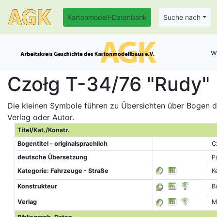
Kartonmodell-Datenbank
Suche nach
w
Czołg T-34/76 "Rudy" (
Die kleinen Symbole führen zu Übersichten über Bogen de
Verlag oder Autor.
Titel/Kat./Konstr.
Bogentitel - originalsprachlich
C
deutsche Übersetzung
P
Kategorie: Fahrzeuge - Straße
K
Konstrukteur
B
Verlag
M