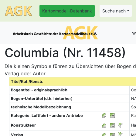
Kartonmodell-Datenbank
Suche nach
w
Columbia (Nr. 11458)
Die kleinen Symbole führen zu Übersichten über Bogen de
Verlag oder Autor.
Titel/Kat./Konstr.
Bogentitel - originalsprachlich
Co
Bogen-Untertitel (d.h. hinterher)
NA
technische Modellbezeichnung
Sp
Kategorie: Luftfahrt - andere Antriebe
Ra
Konstrukteur
Ha
Verlag
Mö