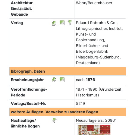
Architektur -
Wohn/Bauernhäuser
länd./städt.
Gebäude
Verlag
Eduard Robrahn & Co.,
Lithographisches Institut,
Kunst- und
Papierhandlung,
Bilderbücher- und
Bilderbogenfabrik
(Magdeburg-Sudenburg,
Deutschland)
Bibliograph. Daten
Erscheinungsjahr
nach
1876
Veröffentlichungs-
1871 - 1890 (Gründerzeit,
Periode
Historismus)
Verlags/Bestell-Nr.
5219
weitere Auflagen, Verweise zu anderen Bogen
Nachauflage/
Neuauflage als: 20861
ähnliche Bogen