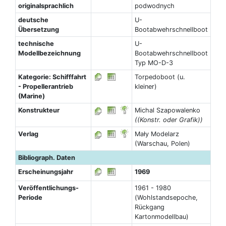
originalsprachlich
podwodnych
deutsche
U-
Übersetzung
Bootabwehrschnellboot
technische
U-
Modellbezeichnung
Bootabwehrschnellboot
Typ MO-D-3
Kategorie: Schifffahrt
Torpedoboot (u.
- Propellerantrieb
kleiner)
(Marine)
Konstrukteur
Michal Szapowalenko
((Konstr. oder Grafik))
Verlag
Mały Modelarz
(Warschau, Polen)
Bibliograph. Daten
Erscheinungsjahr
1969
Veröffentlichungs-
1961 - 1980
Periode
(Wohlstandsepoche,
Rückgang
Kartonmodellbau)