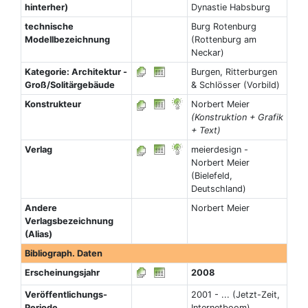
hinterher)
Dynastie Habsburg
technische
Burg Rotenburg
Modellbezeichnung
(Rottenburg am
Neckar)
Kategorie: Architektur -
Burgen, Ritterburgen
Groß/Solitärgebäude
& Schlösser (Vorbild)
Konstrukteur
Norbert Meier
(Konstruktion + Grafik
+ Text)
Verlag
meierdesign -
Norbert Meier
(Bielefeld,
Deutschland)
Andere
Norbert Meier
Verlagsbezeichnung
(Alias)
Bibliograph. Daten
Erscheinungsjahr
2008
Veröffentlichungs-
2001 - ... (Jetzt-Zeit,
Periode
Internetboom)