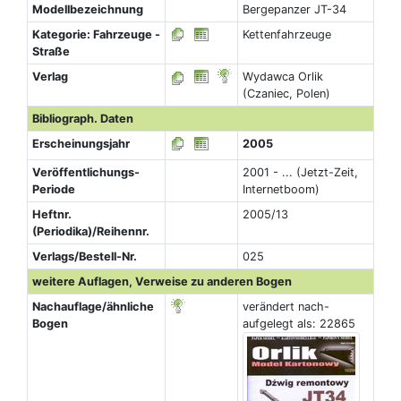
Modellbezeichnung
Bergepanzer JT-34
Kategorie: Fahrzeuge -
Kettenfahrzeuge
Straße
Verlag
Wydawca Orlik
(Czaniec, Polen)
Bibliograph. Daten
Erscheinungsjahr
2005
Veröffentlichungs-
2001 - ... (Jetzt-Zeit,
Periode
Internetboom)
Heftnr.
2005/13
(Periodika)/Reihennr.
Verlags/Bestell-Nr.
025
weitere Auflagen, Verweise zu anderen Bogen
Nachauflage/ähnliche
verändert nach-
Bogen
aufgelegt als: 22865