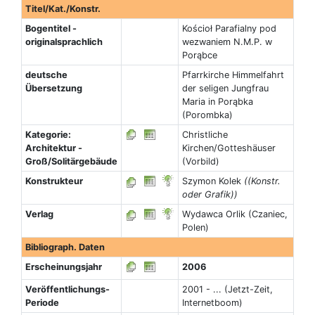
Titel/Kat./Konstr.
Bogentitel -
Kościoł Parafialny pod
originalsprachlich
wezwaniem N.M.P. w
Porąbce
deutsche
Pfarrkirche Himmelfahrt
Übersetzung
der seligen Jungfrau
Maria in Porąbka
(Porombka)
Kategorie:
Christliche
Architektur -
Kirchen/Gotteshäuser
Groß/Solitärgebäude
(Vorbild)
Konstrukteur
Szymon Kolek
((Konstr.
oder Grafik))
Verlag
Wydawca Orlik (Czaniec,
Polen)
Bibliograph. Daten
Erscheinungsjahr
2006
Veröffentlichungs-
2001 - ... (Jetzt-Zeit,
Periode
Internetboom)