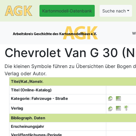
Kartonmodell-Datenbank
Suche nach
w
Chevrolet Van G 30 (N
Die kleinen Symbole führen zu Übersichten über Bogen de
Verlag oder Autor.
Titel/Kat./Konstr.
Titel (Online-Katalog)
Kategorie: Fahrzeuge - Straße
Verlag
Bibliograph. Daten
Erscheinungsjahr
Veröffentlichungs-Periode