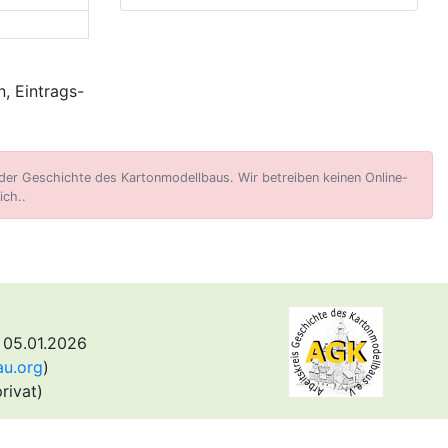
, Eintrags-
er Geschichte des Kartonmodellbaus. Wir betreiben keinen Online-
ich..
 05.01.2026
au.org
)
rivat)