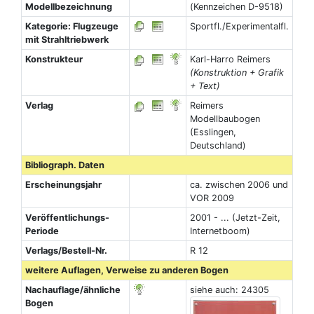
Modellbezeichnung
(Kennzeichen D-9518)
Kategorie: Flugzeuge
Sportfl./Experimentalfl.
mit Strahltriebwerk
Konstrukteur
Karl-Harro Reimers
(Konstruktion + Grafik
+ Text)
Verlag
Reimers
Modellbaubogen
(Esslingen,
Deutschland)
Bibliograph. Daten
Erscheinungsjahr
ca. zwischen 2006 und
VOR 2009
Veröffentlichungs-
2001 - ... (Jetzt-Zeit,
Periode
Internetboom)
Verlags/Bestell-Nr.
R 12
weitere Auflagen, Verweise zu anderen Bogen
Nachauflage/ähnliche
siehe auch: 24305
Bogen