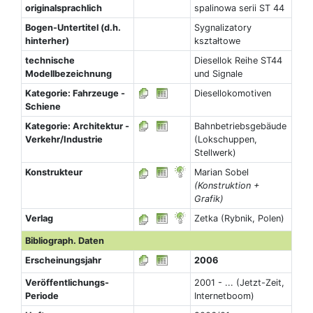
originalsprachlich
spalinowa serii ST 44
Bogen-Untertitel (d.h.
Sygnalizatory
hinterher)
kształtowe
technische
Diesellok Reihe ST44
Modellbezeichnung
und Signale
Kategorie: Fahrzeuge -
Diesellokomotiven
Schiene
Kategorie: Architektur -
Bahnbetriebsgebäude
Verkehr/Industrie
(Lokschuppen,
Stellwerk)
Konstrukteur
Marian Sobel
(Konstruktion +
Grafik)
Verlag
Zetka (Rybnik, Polen)
Bibliograph. Daten
Erscheinungsjahr
2006
Veröffentlichungs-
2001 - ... (Jetzt-Zeit,
Periode
Internetboom)