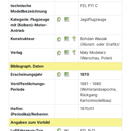
technische
PZL P11 C
Modellbezeichnung
Kategorie: Flugzeuge
Jagdflugzeuge
mit (Kolben)-Motor-
Antrieb
Konstrukteur
Bohdan Wasiak
((Konstr. oder Grafik))
Verlag
Mały Modelarz
(Warschau, Polen)
Bibliograph. Daten
Erscheinungsjahr
1970
Veröffentlichungs-
1961 - 1980
Periode
(Wohlstandsepoche,
Rückgang
Kartonmodellbau)
Heftnr.
1970/01
(Periodika)/Reihennr.
Angaben zum Vorbild
Luftfahrzeug-Typ
PZL P-11