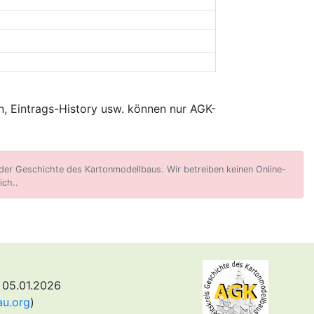
, Eintrags-History usw. können nur AGK-
er Geschichte des Kartonmodellbaus. Wir betreiben keinen Online-
ich..
 05.01.2026
au.org
)