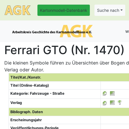
Kartonmodell-Datenbank
Suche nach
w
Ferrari GTO (Nr. 1470)
Die kleinen Symbole führen zu Übersichten über Bogen de
Verlag oder Autor.
Titel/Kat./Konstr.
Titel (Online-Katalog)
Kategorie: Fahrzeuge - Straße
Verlag
Bibliograph. Daten
Erscheinungsjahr
Veröffentlichungs-Periode