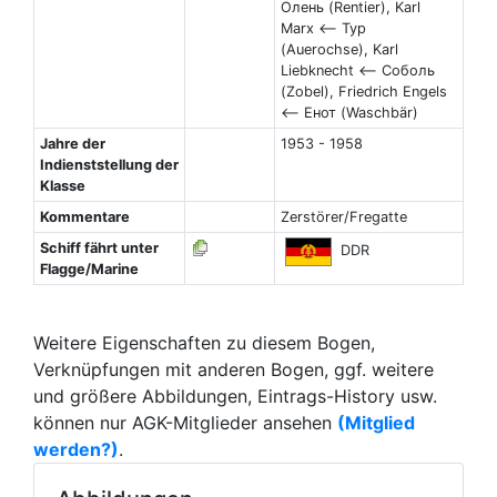
Олень (Rentier), Karl
Marx <-- Тур
(Auerochse), Karl
Liebknecht <-- Соболь
(Zobel), Friedrich Engels
<-- Енот (Waschbär)
Jahre der
1953 - 1958
Indienststellung der
Klasse
Kommentare
Zerstörer/Fregatte
Schiff fährt unter
DDR
Flagge/Marine
Weitere Eigenschaften zu diesem Bogen,
Verknüpfungen mit anderen Bogen, ggf. weitere
und größere Abbildungen, Eintrags-History usw.
können nur AGK-Mitglieder ansehen
(Mitglied
werden?)
.