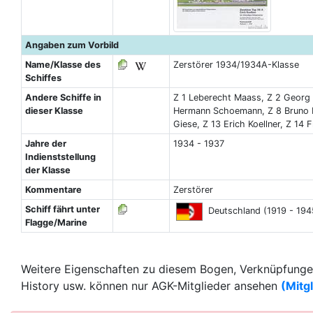
Angaben zum Vorbild
Name/Klasse des
Zerstörer 1934/1934A-Klasse
Schiffes
Andere Schiffe in
Z 1 Leberecht Maass, Z 2 Georg T
dieser Klasse
Hermann Schoemann, Z 8 Bruno He
Giese, Z 13 Erich Koellner, Z 14 F
Jahre der
1934 - 1937
Indienststellung
der Klasse
Kommentare
Zerstörer
Schiff fährt unter
Deutschland (1919 - 194
Flagge/Marine
Weitere Eigenschaften zu diesem Bogen, Verknüpfungen
History usw. können nur AGK-Mitglieder ansehen
(Mitg