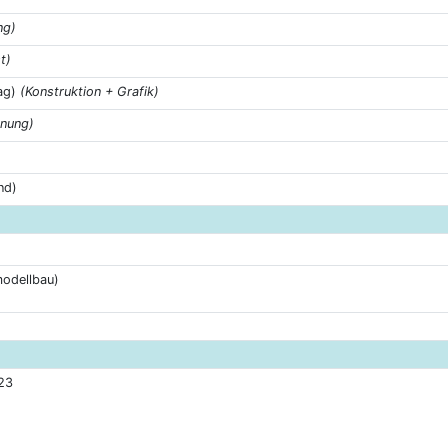
ng)
t)
ag)
(Konstruktion + Grafik)
anung)
nd)
modellbau)
523