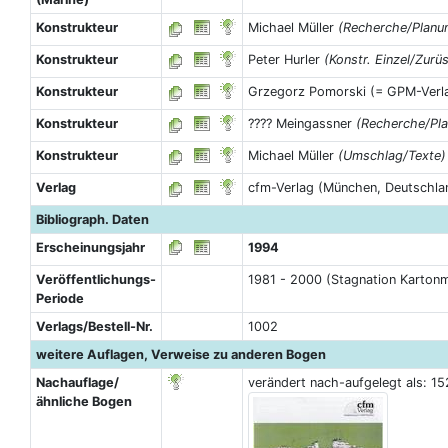
Konstrukteur
Michael Müller
(Recherche/Planu
Konstrukteur
Peter Hurler
(Konstr. Einzel/Zurüs
Konstrukteur
Grzegorz Pomorski (= GPM-Verl
Konstrukteur
???? Meingassner
(Recherche/Pl
Konstrukteur
Michael Müller
(Umschlag/Texte)
Verlag
cfm-Verlag (München, Deutschla
Bibliograph. Daten
Erscheinungsjahr
1994
Veröffentlichungs-
1981 - 2000 (Stagnation Karton
Periode
Verlags/Bestell-Nr.
1002
weitere Auflagen, Verweise zu anderen Bogen
Nachauflage/
verändert nach-aufgelegt als: 1
ähnliche Bogen