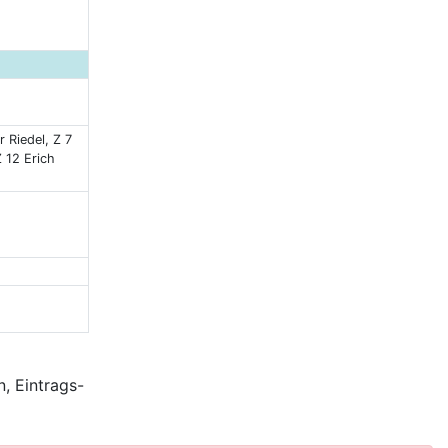
 Riedel, Z 7
 12 Erich
, Eintrags-