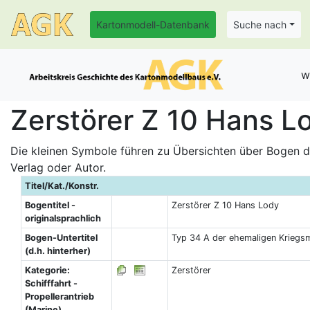
Kartonmodell-Datenbank
Suche nach
w
Zerstörer Z 10 Hans Lo
Die kleinen Symbole führen zu Übersichten über Bogen de
Verlag oder Autor.
Titel/Kat./Konstr.
Bogentitel -
Zerstörer Z 10 Hans Lody
originalsprachlich
Bogen-Untertitel
Typ 34 A der ehemaligen Kriegs
(d.h. hinterher)
Kategorie:
Zerstörer
Schifffahrt -
Propellerantrieb
(Marine)