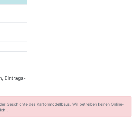
, Eintrags-
er Geschichte des Kartonmodellbaus. Wir betreiben keinen Online-
ich..