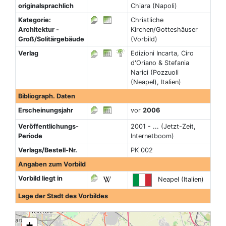
originalsprachlich
Chiara (Napoli)
Kategorie:
Christliche
Architektur -
Kirchen/Gotteshäuser
Groß/Solitärgebäude
(Vorbild)
Verlag
Edizioni Incarta, Ciro
d'Oriano & Stefania
Narici (Pozzuoli
(Neapel), Italien)
Bibliograph. Daten
Erscheinungsjahr
vor
2006
Veröffentlichungs-
2001 - ... (Jetzt-Zeit,
Periode
Internetboom)
Verlags/Bestell-Nr.
PK 002
Angaben zum Vorbild
Vorbild liegt in
Neapel (Italien)
Lage der Stadt des Vorbildes
+