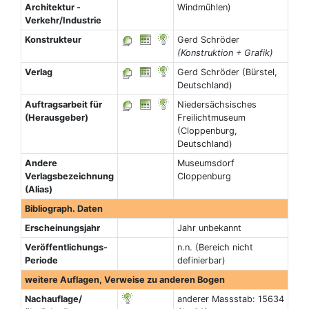
Architektur -
Windmühlen)
Verkehr/Industrie
Konstrukteur
Gerd Schröder
(Konstruktion + Grafik)
Verlag
Gerd Schröder (Bürstel,
Deutschland)
Auftragsarbeit für
Niedersächsisches
(Herausgeber)
Freilichtmuseum
(Cloppenburg,
Deutschland)
Andere
Museumsdorf
Verlagsbezeichnung
Cloppenburg
(Alias)
Bibliograph. Daten
Erscheinungsjahr
Jahr unbekannt
Veröffentlichungs-
n.n. (Bereich nicht
Periode
definierbar)
weitere Auflagen, Verweise zu anderen Bogen
Nachauflage/
anderer Massstab: 15634