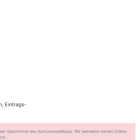
, Eintrags-
er Geschichte des Kartonmodellbaus. Wir betreiben keinen Online-
ich..