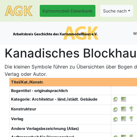
Kartonmodell-Datenbank
Suche nach
w
Kanadisches Blockhaus
Die kleinen Symbole führen zu Übersichten über Bogen de
Verlag oder Autor.
Titel/Kat./Konstr.
Bogentitel - originalsprachlich
Kategorie: Architektur - länd./städt. Gebäude
Konstrukteur
Verlag
Andere Verlagsbezeichnung (Alias)