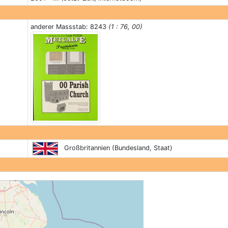
anderer Massstab: 8243
(1 : 76, 00)
Großbritannien (Bundesland, Staat)