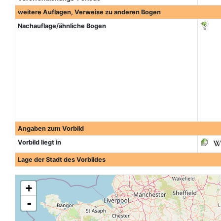
weitere Auflagen, Verweise zu anderen Bogen
Nachauflage/ähnliche Bogen
Angaben zum Vorbild
Vorbild liegt in
Lage der Stadt des Vorbildes
+
-