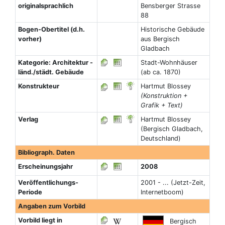
originalsprachlich
Bensberger Strasse
88
Bogen-Obertitel (d.h.
Historische Gebäude
vorher)
aus Bergisch
Gladbach
Kategorie: Architektur -
Stadt-Wohnhäuser
länd./städt. Gebäude
(ab ca. 1870)
Konstrukteur
Hartmut Blossey
(Konstruktion +
Grafik + Text)
Verlag
Hartmut Blossey
(Bergisch Gladbach,
Deutschland)
Bibliograph. Daten
Erscheinungsjahr
2008
Veröffentlichungs-
2001 - ... (Jetzt-Zeit,
Periode
Internetboom)
Angaben zum Vorbild
Vorbild liegt in
Bergisch