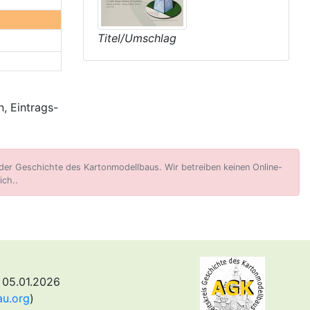
Titel/Umschlag
, Eintrags-
er Geschichte des Kartonmodellbaus. Wir betreiben keinen Online-
ich..
 05.01.2026
au.org
)