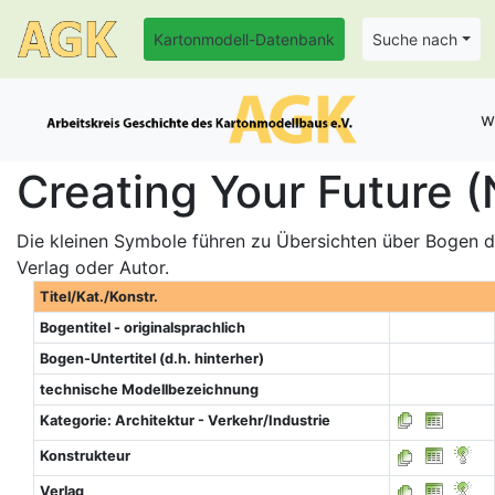
Kartonmodell-Datenbank
Suche nach
w
Creating Your Future (
Die kleinen Symbole führen zu Übersichten über Bogen de
Verlag oder Autor.
Titel/Kat./Konstr.
Bogentitel - originalsprachlich
Bogen-Untertitel (d.h. hinterher)
technische Modellbezeichnung
Kategorie: Architektur - Verkehr/Industrie
Konstrukteur
Verlag