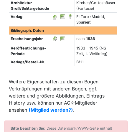
Architektur -
Kirchen/Gotteshäuser
Groß/Solitärgebäude
(Fantasie)
Verlag
El Toro (Madrid,
Spanien)
Bibliograph. Daten
Erscheinungsjahr
nach
1936
Veröffentlichungs-
1933 - 1945 (NS-
Periode
Zeit, II. Weltkrieg)
Verlags/Bestell-Nr.
B/11
Weitere Eigenschaften zu diesem Bogen,
Verknüpfungen mit anderen Bogen, ggf.
weitere und größere Abbildungen, Eintrags-
History usw. können nur AGK-Mitglieder
ansehen
(Mitglied werden?)
.
Bitte beachten Sie:
Diese Datenbank/WWW-Seite enthält