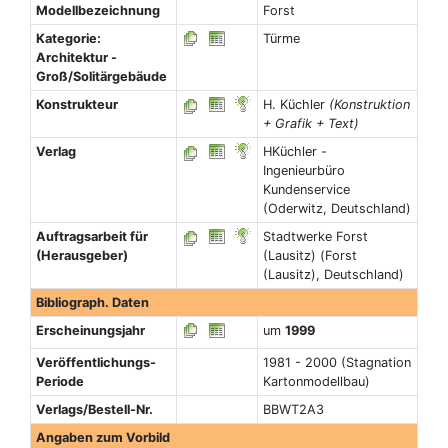
Modellbezeichnung
Forst
Kategorie:
Türme
Architektur -
Groß/Solitärgebäude
Konstrukteur
H. Küchler
(Konstruktion
+ Grafik + Text)
Verlag
HKüchler -
Ingenieurbüro
Kundenservice
(Oderwitz, Deutschland)
Auftragsarbeit für
Stadtwerke Forst
(Herausgeber)
(Lausitz) (Forst
(Lausitz), Deutschland)
Bibliograph. Daten
Erscheinungsjahr
um
1999
Veröffentlichungs-
1981 - 2000 (Stagnation
Periode
Kartonmodellbau)
Verlags/Bestell-Nr.
BBWT2A3
Angaben zum Vorbild