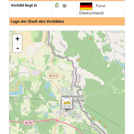
Vorbild liegt in
Forst
(Deutschland)
Lage der Stadt des Vorbildes
+
-