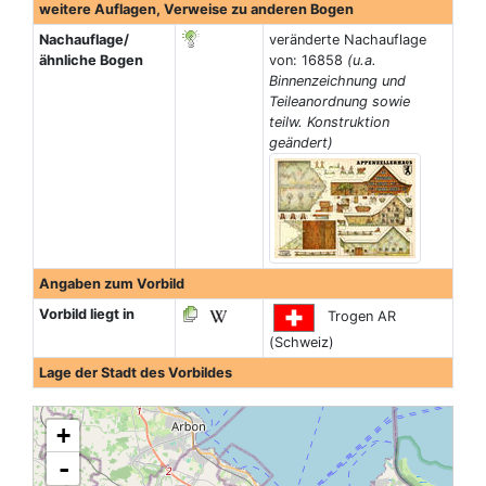
weitere Auflagen, Verweise zu anderen Bogen
Nachauflage/
veränderte Nachauflage
ähnliche Bogen
von: 16858
(u.a.
Binnenzeichnung und
Teileanordnung sowie
teilw. Konstruktion
geändert)
Angaben zum Vorbild
Vorbild liegt in
Trogen AR
(Schweiz)
Lage der Stadt des Vorbildes
+
-