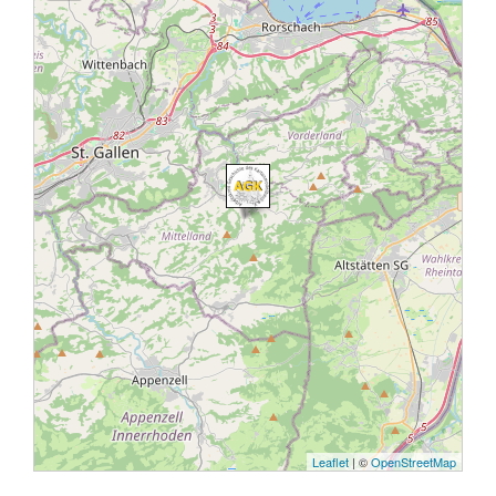
Leaflet
| ©
OpenStreetMap