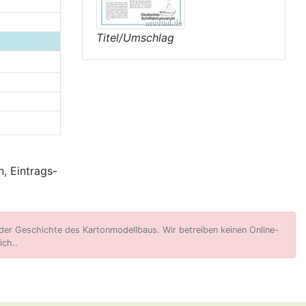
Titel/Umschlag
, Eintrags-
er Geschichte des Kartonmodellbaus. Wir betreiben keinen Online-
ich..