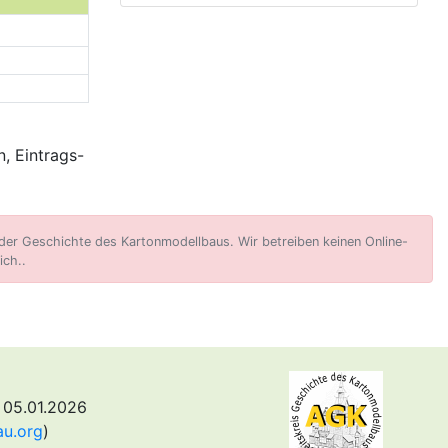
, Eintrags-
er Geschichte des Kartonmodellbaus. Wir betreiben keinen Online-
ich..
 05.01.2026
au.org
)