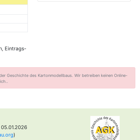
, Eintrags-
er Geschichte des Kartonmodellbaus. Wir betreiben keinen Online-
ich..
 05.01.2026
au.org
)